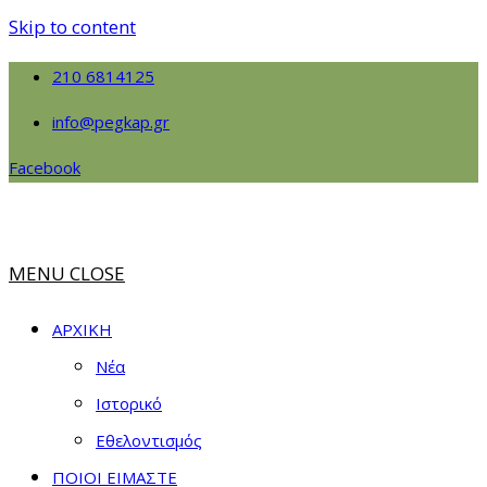
Skip to content
210 6814125
info@pegkap.gr
Facebook
MENU
CLOSE
ΑΡΧΙΚΗ
Νέα
Ιστορικό
Εθελοντισμός
ΠΟΙΟΙ ΕΙΜΑΣΤΕ