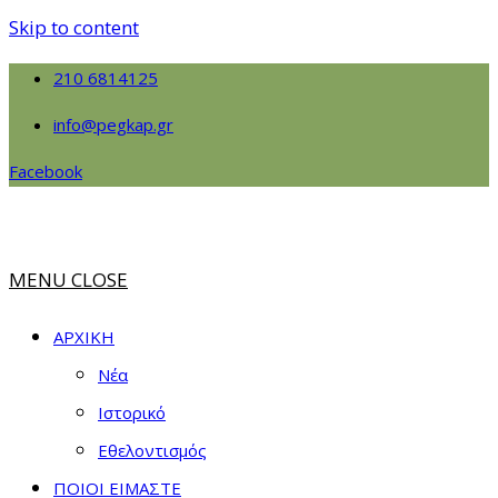
Skip to content
210 6814125
info@pegkap.gr
Facebook
MENU
CLOSE
ΑΡΧΙΚΗ
Νέα
Ιστορικό
Εθελοντισμός
ΠΟΙΟΙ ΕΙΜΑΣΤΕ