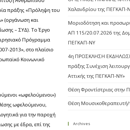
νάπτυξη Ανθρώπινου
Χαλανδρίου της ΠΕΓΚΑΠ-
ορία πράξης «Πρόληψη του
» (οργάνωση και
Μοριοδότηση και προσωρι
ωσης – ΣΥΔ). Το Έργο
ΑΠ 115/20.07.2026 της Δο
χειρησιακό Πρόγραμμα
ΠΕΓΚΑΠ-ΝΥ
7-2013», στο πλαίσιο
4η ΠΡΟΣΚΛΗΣΗ ΕΚΔΗΛΩΣΗ
ρωπαϊκό Κοινωνικό
πράξης Συνέχιση λειτουρ
Αττικής της ΠΕΓΚΑΠ-ΝΥ»
Θέση Φροντίστριας στην 
λούμενοι «ωφελούμενοι»)
Θέση Μουσικοθεραπευτή/
 θέσης ωφελούμενου,
ογητικά για την παροχή
ωσης με έδρα, επί της
Archives