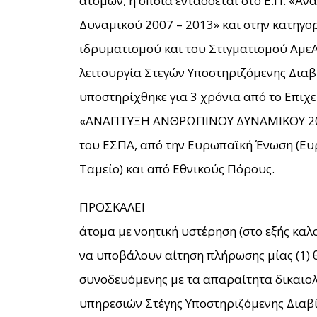
ατόμων, η οποία εντάσσεται στο Ε.Π. «Α
Δυναμικού 2007 – 2013» και στην κατηγ
ιδρυματισμού και του Στιγματισμού ΑμεΑ
λειτουργία Στεγών Υποστηριζόμενης Διαβί
υποστηρίχθηκε για 3 χρόνια από το Επι
«ΑΝΑΠΤΥΞΗ ΑΝΘΡΩΠΙΝΟΥ ΔΥΝΑΜΙΚΟΥ 200
του ΕΣΠΑ, από την Ευρωπαϊκή Ένωση (Ευ
Ταμείο) και από Εθνικούς Πόρους.
ΠΡΟΣΚΑΛΕΙ
άτομα με νοητική υστέρηση (στο εξής κα
να υποβάλουν αίτηση πλήρωσης μίας (1)
συνοδευόμενης με τα απαραίτητα δικαιολ
υπηρεσιών Στέγης Υποστηριζόμενης Διαβί