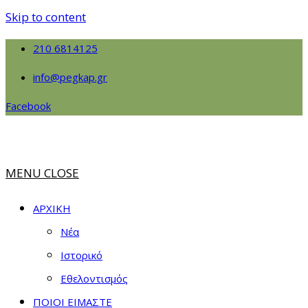
Skip to content
210 6814125
info@pegkap.gr
Facebook
MENU
CLOSE
ΑΡΧΙΚΗ
Νέα
Ιστορικό
Εθελοντισμός
ΠΟΙΟΙ ΕΙΜΑΣΤΕ